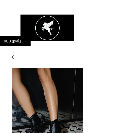
kushnerova
RUB (руб.)