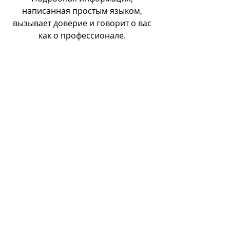
написанная простым языком,
вызывает доверие и говорит о вас
как о профессионале.
Это второй параграф текста для
ритейлеров. Нажмите, чтобы
отредактировать. Всё просто:
нажмите «Редактировать текст»
или нажмите дважды, чтобы
изменить текст шаблона. Здесь
будет удачно смотреться текст о
вашей компании и услугах.
Способы оплаты
Дебетовые карты
Онлайн-кошельки