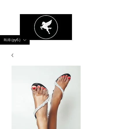
kushnerova
RUB (руб.)