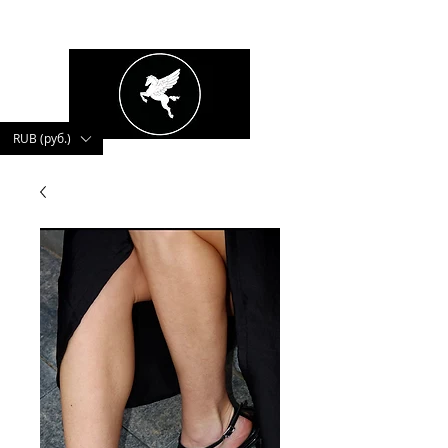
kushnerova
RUB (руб.)