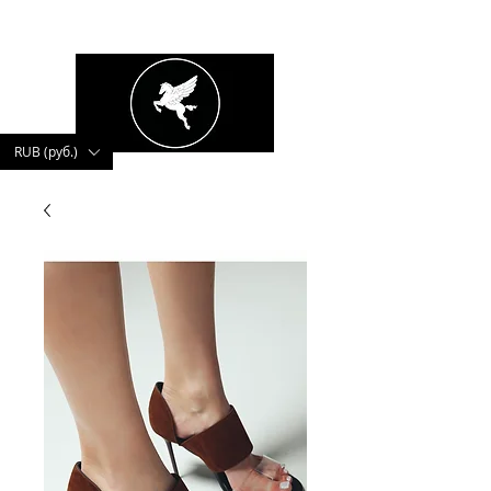
kushnerova
RUB (руб.)