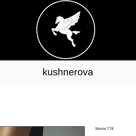
kushnerova
Мюли Т78