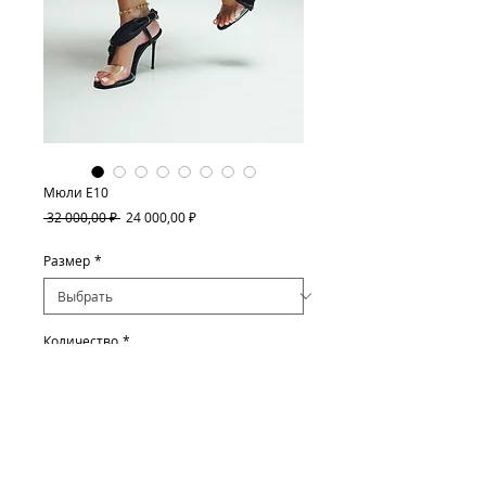
Мюли E10
Обычная
Спеццена
 32 000,00 ₽ 
24 000,00 ₽
цена
Размер
*
Количество
*
Добавить в корзину