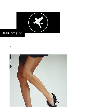
kushnerova
RUB (руб.)