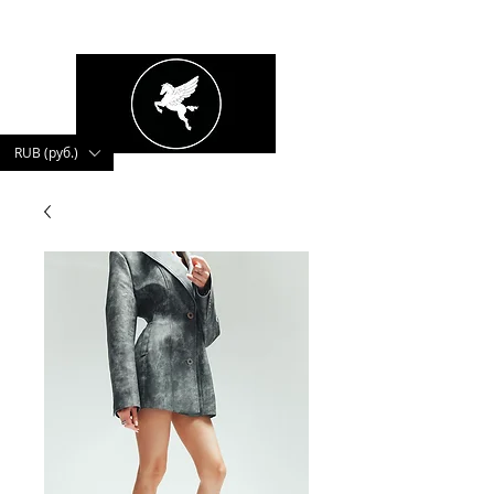
kushnerova
RUB (руб.)