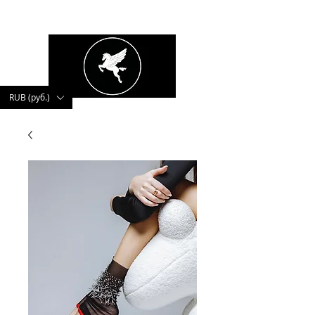
kushnerova
RUB (руб.)