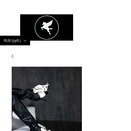
kushnerova
RUB (руб.)