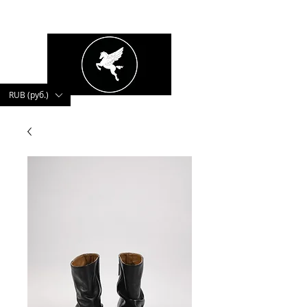
kushnerova
RUB (руб.)