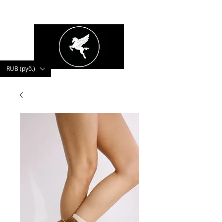
kushnerova
RUB (руб.)