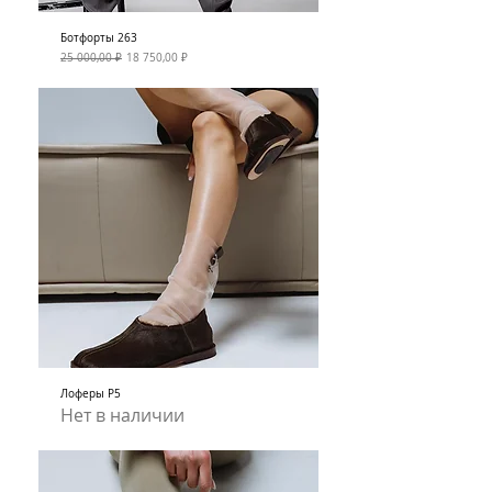
Ботфорты 263
Обычная цена
Цена со скидкой
25 000,00 ₽
18 750,00 ₽
Лоферы Р5
Нет в наличии