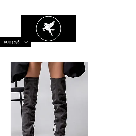
kushnerova
RUB (руб.)