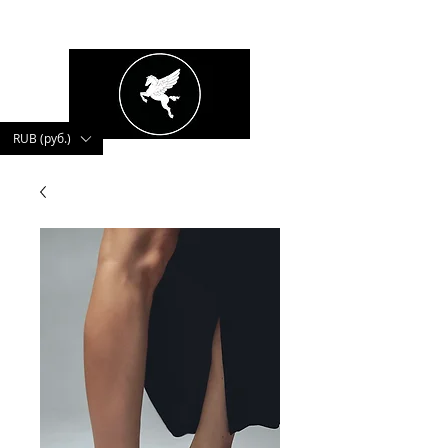
kushnerova
RUB (руб.)