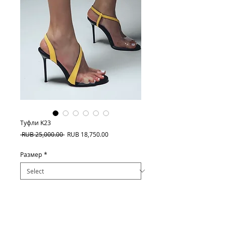
Туфли K23
Regular
Sale
 RUB 25,000.00 
RUB 18,750.00
Price
Price
Размер
*
Quantity
*