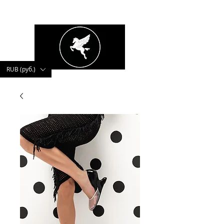
kushnerova
RUB (руб.)