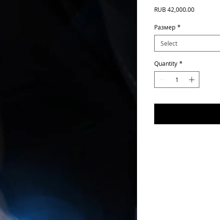
Price
RUB 42,000.00
Размер
*
Select
Quantity
*