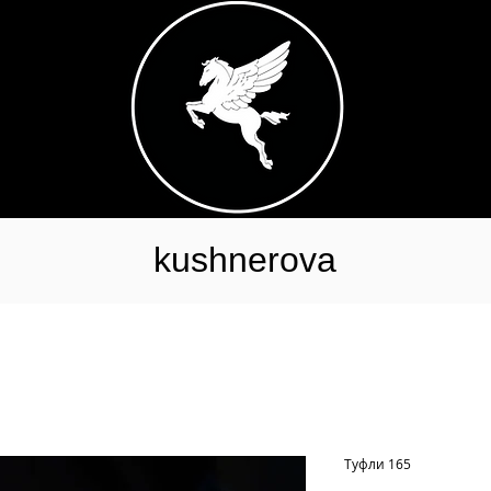
kushnerova
Туфли 165