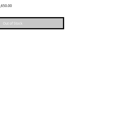
Sale
,650.00
Price
Out of Stock