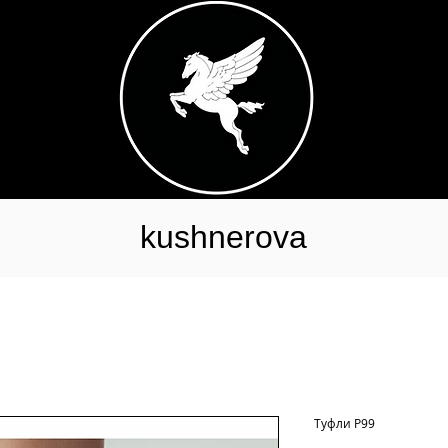
kushnerova
Туфли Р99