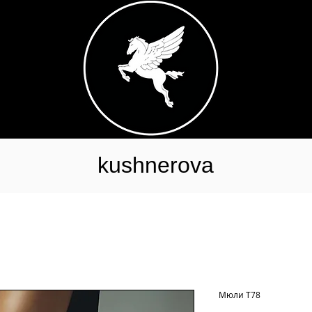
kushnerova
Мюли Т78