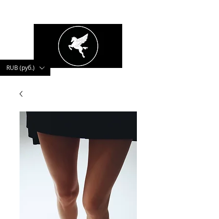
kushnerova
RUB (руб.)