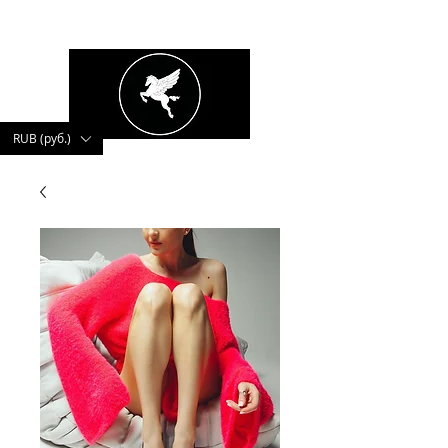
kushnerova
RUB (руб.)