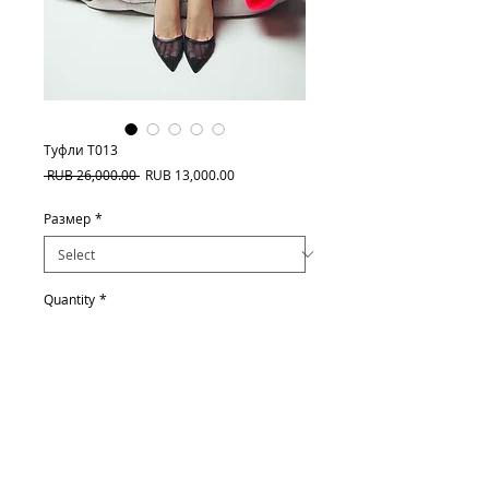
Туфли Т013
Regular
Sale
 RUB 26,000.00 
RUB 13,000.00
Price
Price
Размер
*
Quantity
*
Add to Cart
Высота каблука 11 см