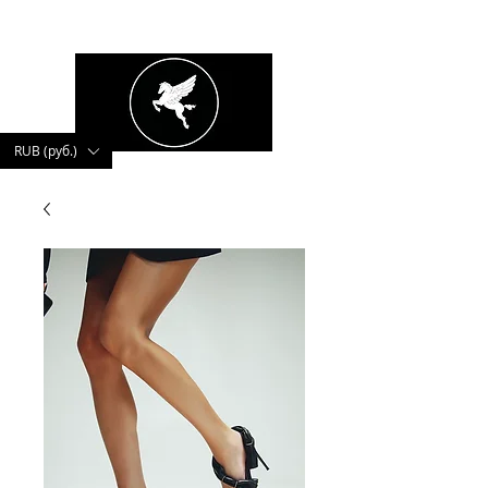
kushnerova
RUB (руб.)