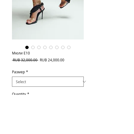
Мюли E10
Regular
Sale
 RUB 32,000.00 
RUB 24,000.00
Price
Price
Размер
*
Quantity
*
Add to Cart