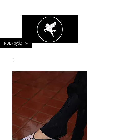
kushnerova
RUB (руб.)