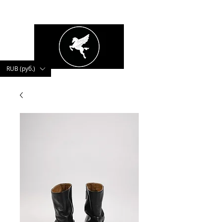
kushnerova
RUB (руб.)