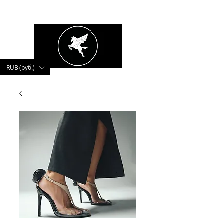
kushnerova
RUB (руб.)