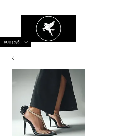
kushnerova
RUB (руб.)